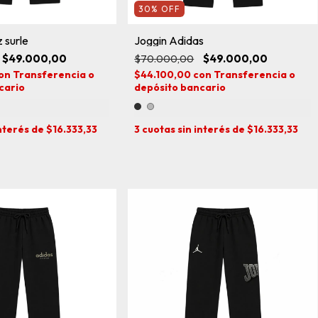
30
%
OFF
 surle
Joggin Adidas
$49.000,00
$70.000,00
$49.000,00
on
Transferencia o
$44.100,00
con
Transferencia o
cario
depósito bancario
interés de
$16.333,33
3
cuotas sin interés de
$16.333,33