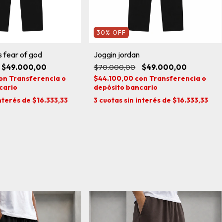
30
%
OFF
 fear of god
Joggin jordan
$49.000,00
$70.000,00
$49.000,00
on
Transferencia o
$44.100,00
con
Transferencia o
cario
depósito bancario
interés de
$16.333,33
3
cuotas sin interés de
$16.333,33