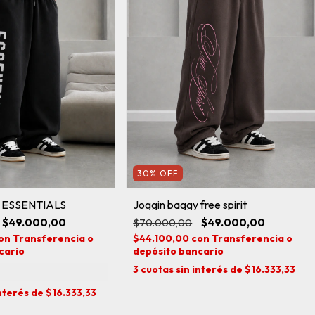
30
%
OFF
y ESSENTIALS
Joggin baggy free spirit
$49.000,00
$70.000,00
$49.000,00
on
Transferencia o
$44.100,00
con
Transferencia o
cario
depósito bancario
3
cuotas sin interés de
$16.333,33
interés de
$16.333,33