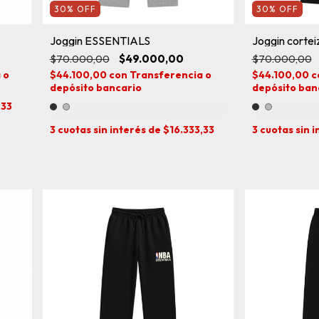
30
%
OFF
30
%
OFF
Joggin ESSENTIALS
Joggin corteiz
$70.000,00
$49.000,00
$70.000,00
 o
$44.100,00
con
Transferencia o
$44.100,00
c
depósito bancario
depósito ban
,33
3
cuotas sin interés de
$16.333,33
3
cuotas sin 