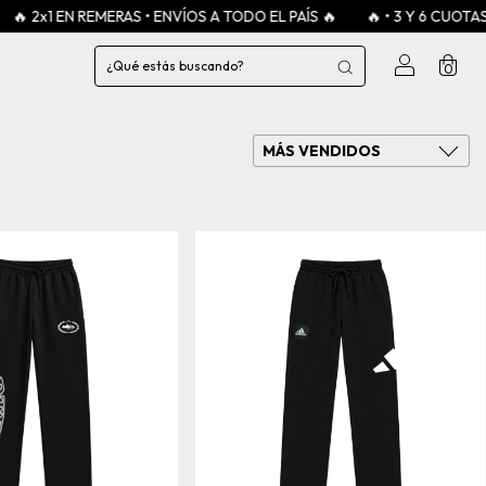
MERAS • ENVÍOS A TODO EL PAÍS 🔥
🔥 • 3 Y 6 CUOTAS SIN INTERÉS 
0