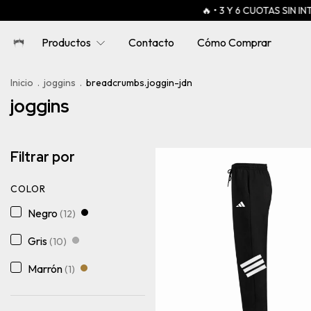
🔥 • 3 Y 6 CUOTAS SIN INTERÉS 🔥
🎁
Productos
Contacto
Cómo Comprar
Inicio
.
joggins
.
breadcrumbs.joggin-jdn
joggins
Filtrar por
COLOR
Negro
(12)
Gris
(10)
Marrón
(1)