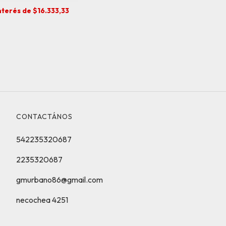
interés de
$16.333,33
CONTACTÁNOS
542235320687
2235320687
gmurbano86@gmail.com
necochea 4251