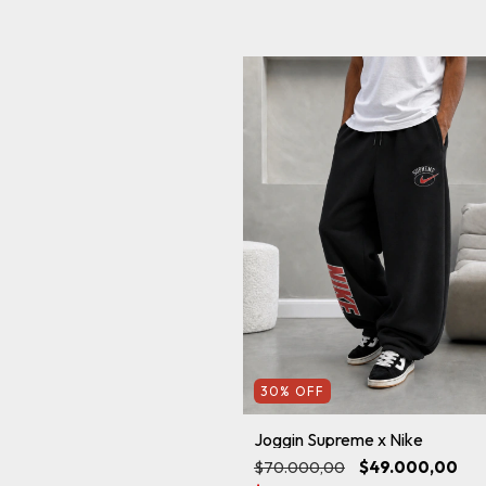
30
%
OFF
Joggin Supreme x Nike
$70.000,00
$49.000,00