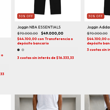
30
%
OFF
30
%
OFF
Joggin NBA ESSENTIALS
Joggin Adidas
$70.000,00
$49.000,00
$70.000,00
$44.100,00
con
Transferencia o
$44.100,00
c
depósito bancario
depósito ban
3
cuotas sin 
 o
3
cuotas sin interés de
$16.333,33
,33