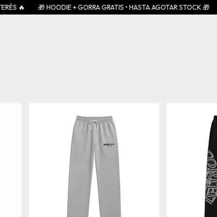
 HOODIE + GORRA GRATIS • HASTA AGOTAR STOCK 🎁
🔥 2x1 EN RE