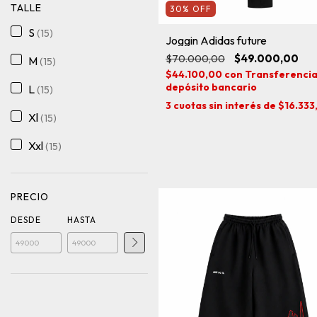
TALLE
30
%
OFF
S
(15)
Joggin Adidas future
$70.000,00
$49.000,00
M
(15)
$44.100,00
con
Transferencia
depósito bancario
L
(15)
3
cuotas sin interés de
$16.333
Xl
(15)
Xxl
(15)
PRECIO
DESDE
HASTA