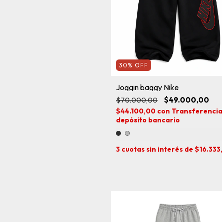
30
%
OFF
Joggin baggy Nike
$70.000,00
$49.000,00
$44.100,00
con
Transferencia
depósito bancario
3
cuotas sin interés de
$16.333