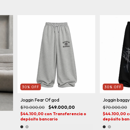
30
%
OFF
30
%
OFF
Joggin Fear Of god
Joggin baggy 
$70.000,00
$49.000,00
$70.000,00
$44.100,00
con
Transferencia o
$44.100,00
c
depósito bancario
depósito ban