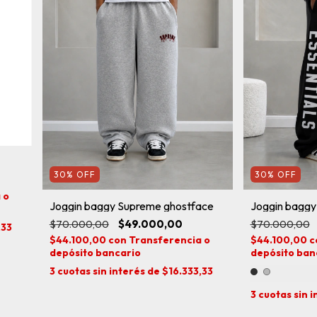
30
%
OFF
30
%
OFF
 o
Joggin baggy Supreme ghostface
Joggin bagg
$70.000,00
$49.000,00
$70.000,00
,33
$44.100,00
con
Transferencia o
$44.100,00
c
depósito bancario
depósito ban
3
cuotas sin interés de
$16.333,33
3
cuotas sin 