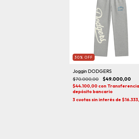
30
%
OFF
Joggin DODGERS
$70.000,00
$49.000,00
$44.100,00
con
Transferencia
depósito bancario
3
cuotas sin interés de
$16.333